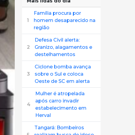
Mais lidas do dia
Família procura por
1
homem desaparecido na
região
Defesa Civil alerta:
2
Granizo, alagamentos e
destelhamentos
Ciclone bomba avança
3
sobre o Sul e coloca
Oeste de SC em alerta
Mulher é atropelada
após carro invadir
4
estabelecimento em
Herval
Tangará: Bombeiros
5
realizam busca de idoso