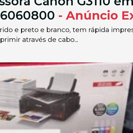
ssora Canon G3110 em
786060800
- Anúncio E
ido e preto e branco, tem rápida impre
primir através de cabo...