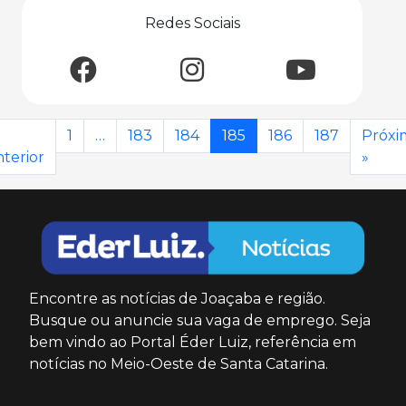
Redes Sociais
1
…
183
184
185
186
187
Próxi
terior
»
Encontre as notícias de Joaçaba e região.
Busque ou anuncie sua vaga de emprego. Seja
bem vindo ao Portal Éder Luiz, referência em
notícias no Meio-Oeste de Santa Catarina.