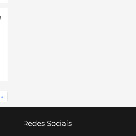
6
a
 »
Redes Sociais