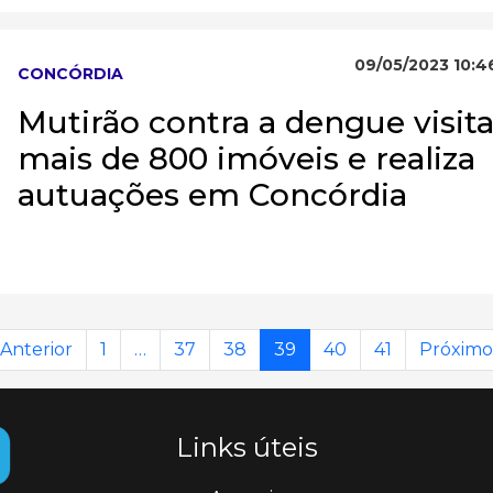
09/05/2023 10:4
CONCÓRDIA
Mutirão contra a dengue visit
mais de 800 imóveis e realiza
autuações em Concórdia
 Anterior
1
…
37
38
39
40
41
Próximo
Links úteis