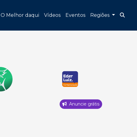
O Melhor daqui
Vídeos
Eventos
Regiões
Anuncie grátis