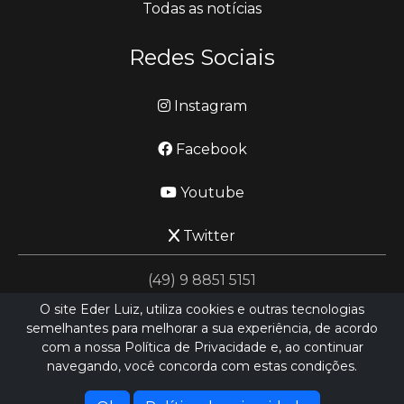
Todas as notícias
Redes Sociais
Instagram
Facebook
Youtube
Twitter
(49) 9 8851 5151
O site Eder Luiz, utiliza cookies e outras tecnologias
semelhantes para melhorar a sua experiência, de acordo
jornalismo@ederluiz.com.vc
com a nossa Política de Privacidade e, ao continuar
navegando, você concorda com estas condições.
Desenvolvido por
LN SISTEMAS
Hospedado por
HEXIO CLOUD