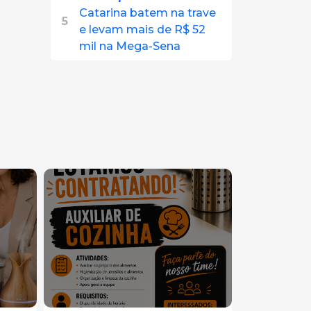
Catarina batem na trave
5
e levam mais de R$ 52
mil na Mega-Sena