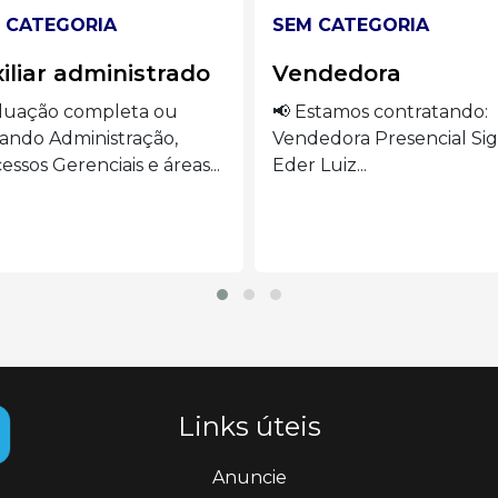
 CATEGORIA
SEM CATEGORIA
ndedora
Auxiliar de cozinha
stamos contratando:
🍽️ VAGAS ABERTAS –
edora Presencial Siga o
AUXILIAR DE COZINHA S
Luiz...
o...
Links úteis
Anuncie