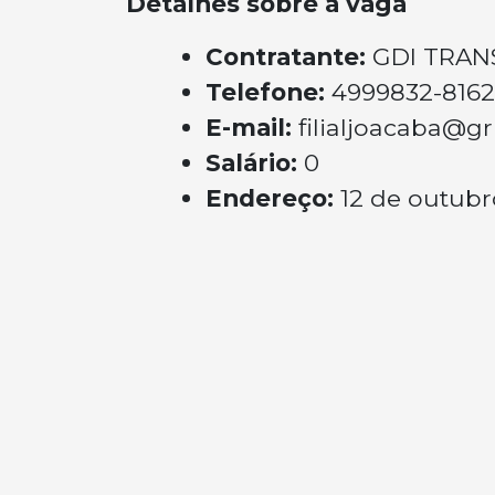
Detalhes sobre a vaga
Contratante:
GDI TRA
Telefone:
4999832-8162
E-mail:
filialjoacaba@
Salário:
0
Endereço:
12 de outubr