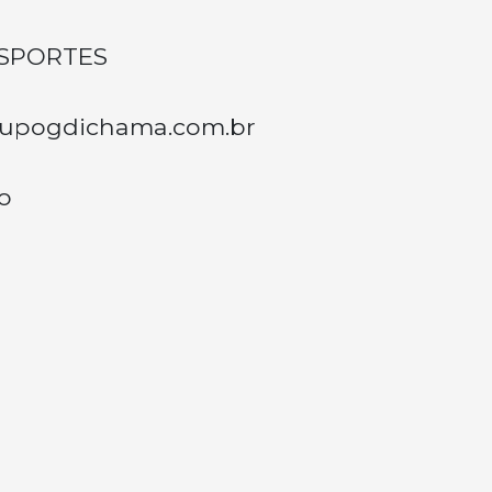
NSPORTES
grupogdichama.com.br
o