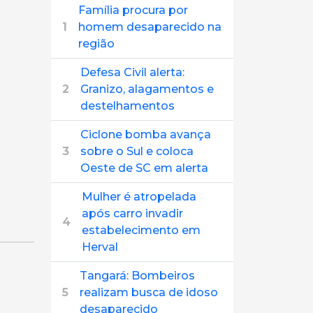
Família procura por
1
homem desaparecido na
região
Defesa Civil alerta:
2
Granizo, alagamentos e
destelhamentos
Ciclone bomba avança
3
sobre o Sul e coloca
Oeste de SC em alerta
Mulher é atropelada
após carro invadir
4
estabelecimento em
Herval
Tangará: Bombeiros
5
realizam busca de idoso
desaparecido