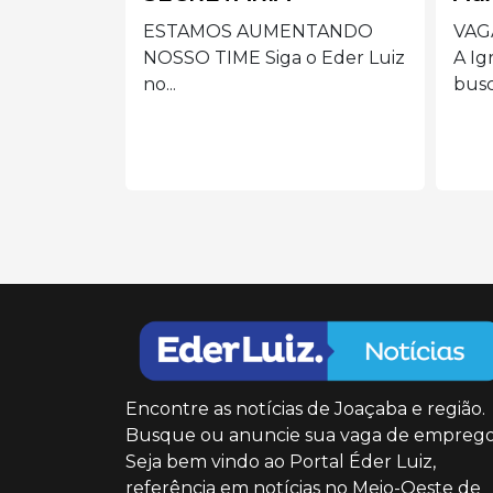
E
NTANDO
VAGA: AUXILIAR DE LIMPEZA
o Eder Luiz
A Igreja/Paróquia está em
Pre
busca...
de 
col
Encontre as notícias de Joaçaba e região.
Busque ou anuncie sua vaga de emprego
Seja bem vindo ao Portal Éder Luiz,
referência em notícias no Meio-Oeste de