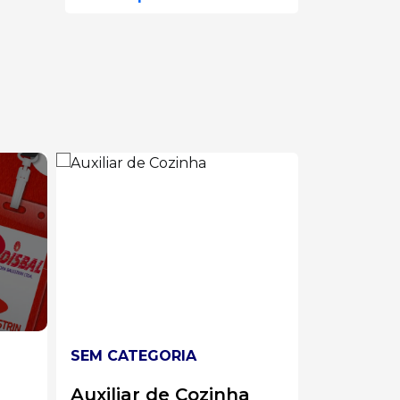
SEM CATEGORIA
SEM CAT
a
Líder de Solda
Analist