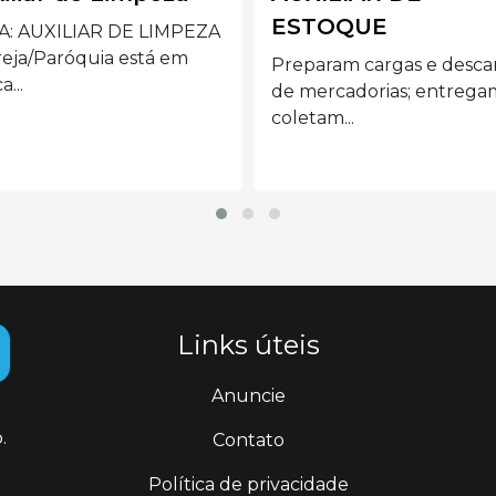
STOQUE
Preferencialmente mul
acima de 40 anos com
param cargas e descargas
disponibilidade de...
mercadorias; entregam e
etam...
Links úteis
Anuncie
.
Contato
Política de privacidade