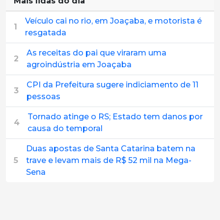
Mais lidas do dia
Veículo cai no rio, em Joaçaba, e motorista é
1
resgatada
As receitas do pai que viraram uma
2
agroindústria em Joaçaba
CPI da Prefeitura sugere indiciamento de 11
3
pessoas
Tornado atinge o RS; Estado tem danos por
4
causa do temporal
Duas apostas de Santa Catarina batem na
5
trave e levam mais de R$ 52 mil na Mega-
Sena