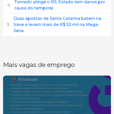
Tornado atinge o RS; Estado tem danos por
4
causa do temporal
Duas apostas de Santa Catarina batem na
5
trave e levam mais de R$ 52 mil na Mega-
Sena
Mais vagas de emprego