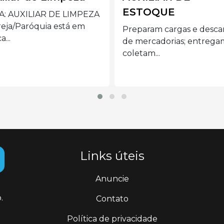
TOQUE
Preferencialmente mulh
acima de 40 anos com
aram cargas e descargas
disponibilidade de...
ercadorias; entregam e
tam...
Links úteis
Anuncie
.
Contato
Política de privacidade