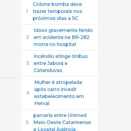
Ciclone bomba deve
1
trazer temporais nos
próximos dias a SC
Idoso gravemente ferido
2
em acidente na BR-282
morre no hospital
Incêndio atinge ônibus
3
entre Jaborá e
Catanduvas
Mulher é atropelada
após carro invadir
4
estabelecimento em
Herval
parceria entre Unimed
5
Meio Oeste Catarinense
e Lovatel Agência