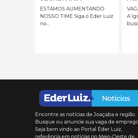
ES
NTANDO
VAGA: AUXILIAR DE LIMPEZA
 Eder Luiz
A Igreja/Paróquia está em
Prep
busca...
de m
cole
Encontre as notícias de Joaçaba e região.
Busque ou anuncie sua vaga de emprego
Seja bem vindo ao Portal Éder Luiz,
referência em notícias no Meio-Oeste de