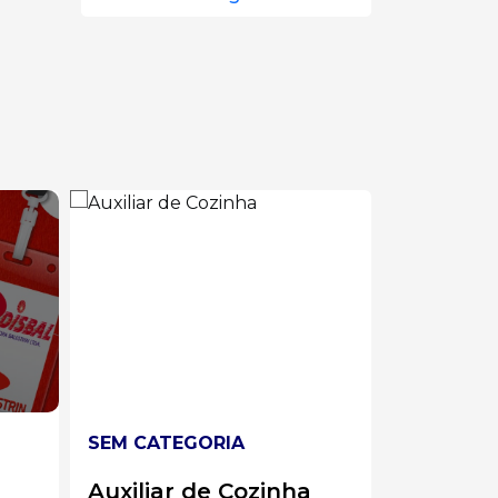
SEM CATEGORIA
SEM CATE
Líder de Solda
Analist