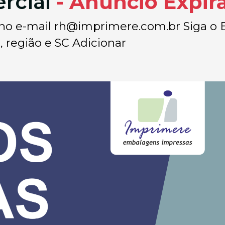
ercial
- Anúncio Expir
 no e-mail
rh@imprimere.com.br
Siga o 
, região e SC Adicionar