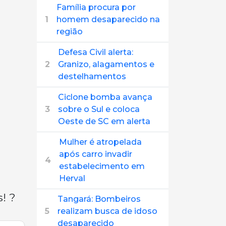
Família procura por
1
homem desaparecido na
região
Defesa Civil alerta:
2
Granizo, alagamentos e
destelhamentos
Ciclone bomba avança
3
sobre o Sul e coloca
Oeste de SC em alerta
Mulher é atropelada
após carro invadir
4
estabelecimento em
Herval
! ?
Tangará: Bombeiros
5
realizam busca de idoso
desaparecido