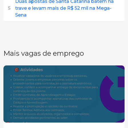
Duas apostas de Santa Catarina batem na
5
trave e levam mais de R$ 52 mil na Mega-
Sena
Mais vagas de emprego