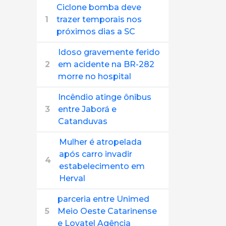
Ciclone bomba deve
1
trazer temporais nos
próximos dias a SC
Idoso gravemente ferido
2
em acidente na BR-282
morre no hospital
Incêndio atinge ônibus
3
entre Jaborá e
Catanduvas
Mulher é atropelada
após carro invadir
4
estabelecimento em
Herval
parceria entre Unimed
5
Meio Oeste Catarinense
e Lovatel Agência