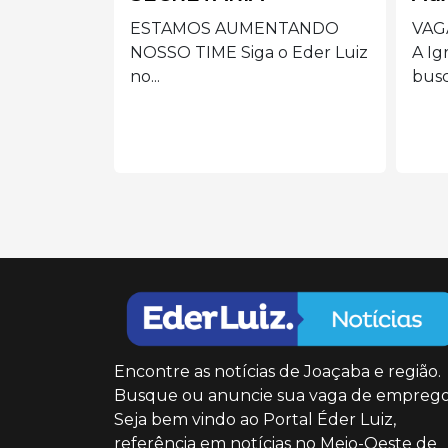
ES
NTANDO
VAGA: AUXILIAR DE LIMPEZA
o Eder Luiz
A Igreja/Paróquia está em
Pre
busca...
de 
cole
Encontre as notícias de Joaçaba e região.
Busque ou anuncie sua vaga de emprego
Seja bem vindo ao Portal Éder Luiz,
referência em notícias no Meio-Oeste de