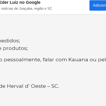
Eder Luiz no Google
Adicion
s notícias de Joaçaba, região e SC
pedidos;
 produtos;
lo pessoalmente, falar com Kauana ou pe
e Herval d’ Oeste – SC.