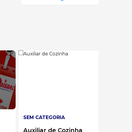
SEM CATEGORIA
SEM CAT
a
Líder de Solda
Analist