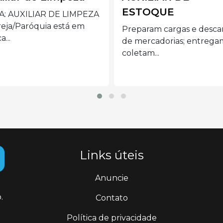
TOQUE
Preferencialmente mulh
acima de 40 anos com
param cargas e descargas
disponibilidade de...
mercadorias; entregam e
tam...
Links úteis
Anuncie
.
Contato
Política de privacidade