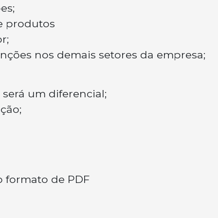
es;
e produtos
r;
unções nos demais setores da empresa;
 será um diferencial;
ção;
a
lo formato de PDF