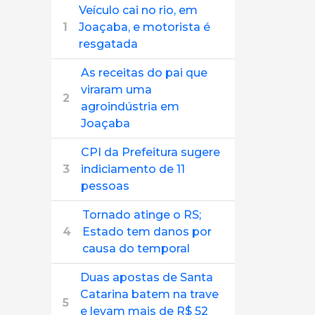
Veículo cai no rio, em
1
Joaçaba, e motorista é
resgatada
As receitas do pai que
viraram uma
2
agroindústria em
Joaçaba
CPI da Prefeitura sugere
3
indiciamento de 11
pessoas
Tornado atinge o RS;
4
Estado tem danos por
causa do temporal
Duas apostas de Santa
Catarina batem na trave
5
e levam mais de R$ 52