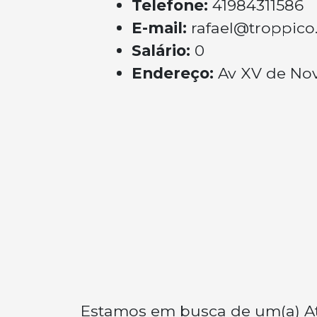
Telefone:
41984311586
E-mail:
rafael@troppico
Salário:
0
Endereço:
Av XV de Nov
Estamos em busca de um(a) At