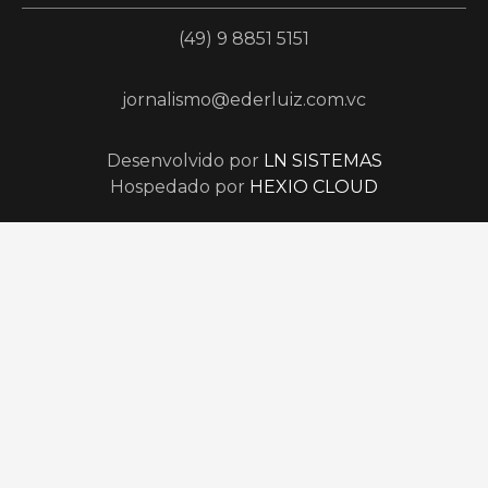
(49) 9 8851 5151
jornalismo@ederluiz.com.vc
Desenvolvido por
LN SISTEMAS
Hospedado por
HEXIO CLOUD