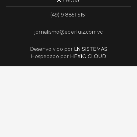
(49) 9 8851 5151
jornalismo@ederluiz.com.vc
Desenvolvido por
LN SISTEMAS
Hospedado por
HEXIO CLOUD