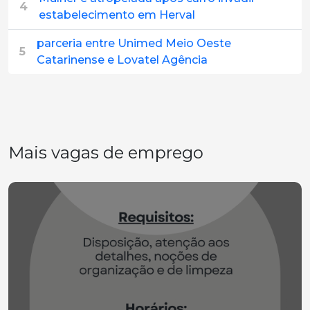
4
estabelecimento em Herval
parceria entre Unimed Meio Oeste
5
Catarinense e Lovatel Agência
Mais vagas de emprego