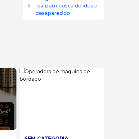
5
realizam busca de idoso
desaparecido
SEM CATEGORIA
SEM CATE