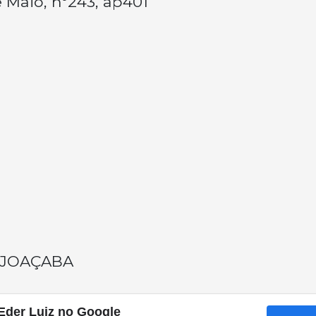
 Maio, nº243, ap401
 JOAÇABA
Eder Luiz no Google