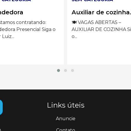
iliar de cozinha.
Operadora de
máquina de borda
 VAGAS ABERTAS –
ILIAR DE COZINHA Siga
VAGA ABERTA –
OPERADORA DE MÁQUI
DE BORDADO Siga...
Links úteis
Anuncie
.
Contato