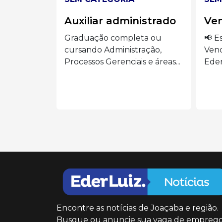
istrado
Vendedora
Aux
ta ou
📢 Estamos contratando:
🍽️
ração,
Vendedora Presencial Siga o
AUX
s e áreas...
Eder Luiz...
o...
Encontre as notícias de Joaçaba e região.
Busque ou anuncie sua vaga de emprego