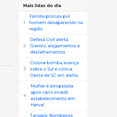
Mais lidas do dia
Família procura por
1
homem desaparecido na
região
Defesa Civil alerta:
2
Granizo, alagamentos e
destelhamentos
Ciclone bomba avança
3
sobre o Sul e coloca
Oeste de SC em alerta
Mulher é atropelada
após carro invadir
4
estabelecimento em
Herval
Tangará: Bombeiros