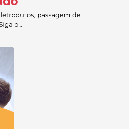
ado
 eletrodutos, passagem de
ga o...