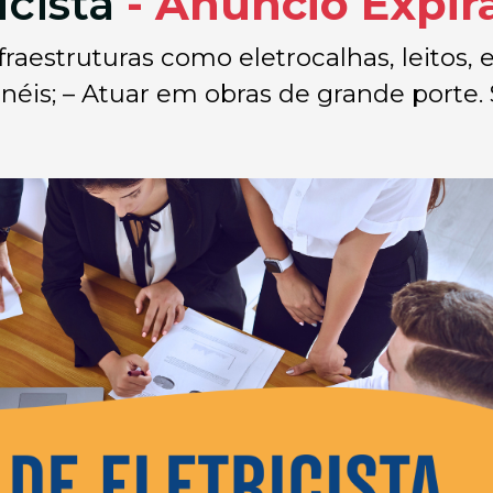
icista
- Anúncio Expir
raestruturas como eletrocalhas, leitos,
éis; – Atuar em obras de grande porte. Si