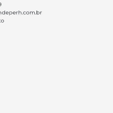
9
ndeperh.com.br
to