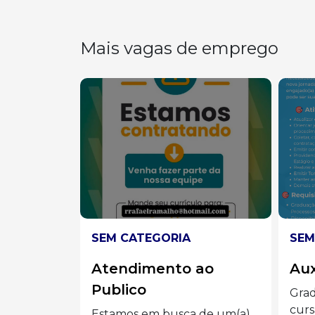
Mais vagas de emprego
SEM CATEGORIA
SEM
ao
Auxiliar administrado
Ve
Graduação completa ou
📢 E
cursando Administração,
Vend
 de um(a)