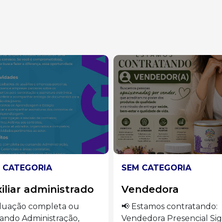
 CATEGORIA
SEM CATEGORIA
ndedora
Auxiliar de cozinha
stamos contratando:
🍽️ VAGAS ABERTAS –
edora Presencial Siga o
AUXILIAR DE COZINHA S