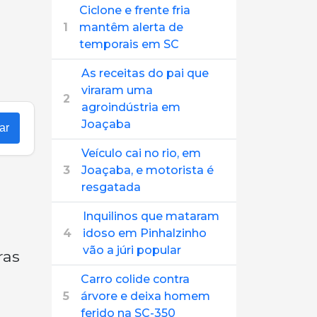
Ciclone e frente fria
1
mantêm alerta de
temporais em SC
As receitas do pai que
viraram uma
2
agroindústria em
Joaçaba
ar
Veículo cai no rio, em
3
Joaçaba, e motorista é
resgatada
Inquilinos que mataram
4
idoso em Pinhalzinho
vão a júri popular
ras
Carro colide contra
5
árvore e deixa homem
ferido na SC-350