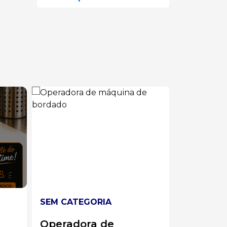
SEM CATEGORIA
SEM CATE
Atendente/
ALMOXA