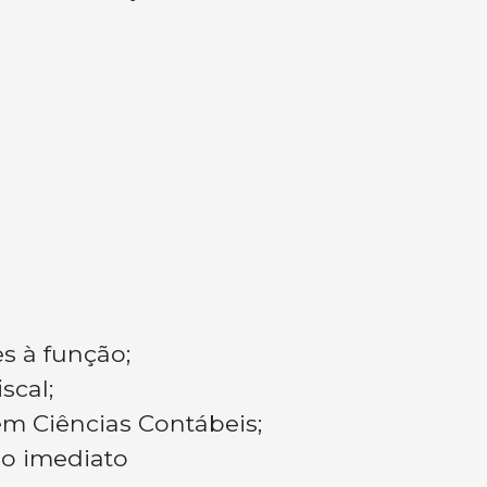
s à função;
scal;
m Ciências Contábeis;
io imediato