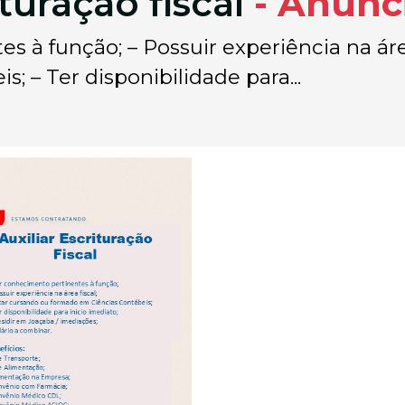
ituração fiscal
- Anúnc
s à função; – Possuir experiência na área
 – Ter disponibilidade para...