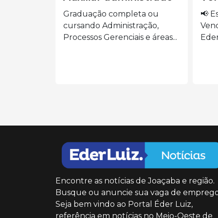
ta ou
📢 Estamos contratando:
🍽️
ração,
Vendedora Presencial Siga o
AUX
s e áreas...
Eder Luiz...
o...
Encontre as notícias de Joaçaba e região.
Busque ou anuncie sua vaga de emprego
Seja bem vindo ao Portal Éder Luiz,
referência em notícias no Meio-Oeste de