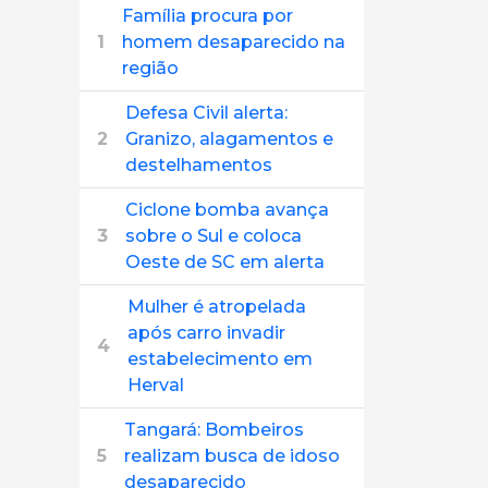
Família procura por
1
homem desaparecido na
região
Defesa Civil alerta:
2
Granizo, alagamentos e
destelhamentos
Ciclone bomba avança
3
sobre o Sul e coloca
Oeste de SC em alerta
Mulher é atropelada
após carro invadir
4
estabelecimento em
Herval
Tangará: Bombeiros
5
realizam busca de idoso
desaparecido