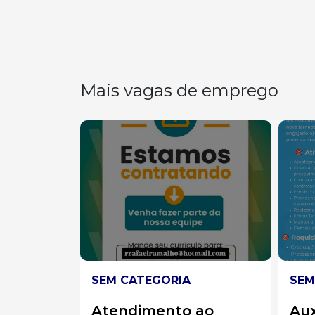
Mais vagas de emprego
SEM CATEGORIA
SEM
ao
Auxiliar administrado
Ve