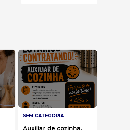
SEM CATEGORIA
SEM CATE
.
Operadora de
Atenden