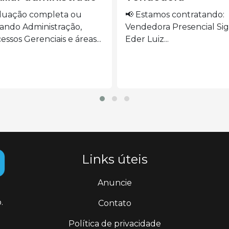
stamos contratando:
🍽️ VAGAS ABERTAS –
edora Presencial Siga o
AUXILIAR DE COZINHA S
Luiz...
o...
Links úteis
Anuncie
.
Contato
Política de privacidade