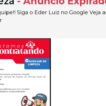
peza
- Anúncio Expirad
ipe!! Siga o Eder Luiz no Google Veja as
r