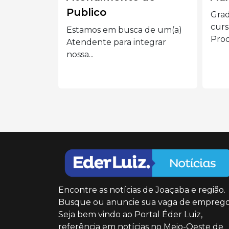
Graduação completa ou
📢 E
cursando Administração,
Vend
 de um(a)
Processos Gerenciais e áreas...
Eder 
tegrar
Encontre as notícias de Joaçaba e região.
Busque ou anuncie sua vaga de emprego
Seja bem vindo ao Portal Éder Luiz,
referência em notícias no Meio-Oeste de