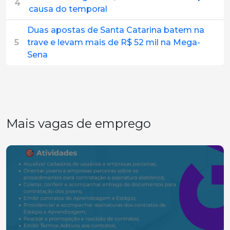
4
causa do temporal
Duas apostas de Santa Catarina batem na
5
trave e levam mais de R$ 52 mil na Mega-
Sena
Mais vagas de emprego