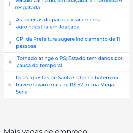
Veículo cai no rio, em Joaçaba, e motorista é
1
resgatada
As receitas do pai que viraram uma
2
agroindústria em Joaçaba
CPI da Prefeitura sugere indiciamento de 11
3
pessoas
Tornado atinge o RS; Estado tem danos por
4
causa do temporal
Duas apostas de Santa Catarina batem na
5
trave e levam mais de R$ 52 mil na Mega-
Sena
Mais vagas de emprego