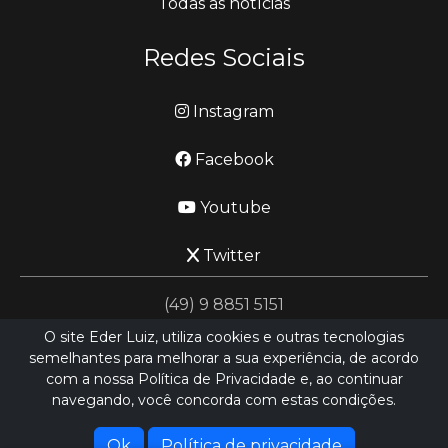
Todas as notícias
Redes Sociais
Instagram
Facebook
Youtube
Twitter
(49) 9 8851 5151
O site Eder Luiz, utiliza cookies e outras tecnologias
semelhantes para melhorar a sua experiência, de acordo
jornalismo@ederluiz.com.vc
com a nossa Política de Privacidade e, ao continuar
navegando, você concorda com estas condições.
Desenvolvido por
LN SISTEMAS
Hospedado por
HEXIO CLOUD
Ok
Política de privacidade