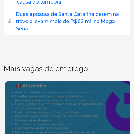
causa do temporal
Duas apostas de Santa Catarina batem na
5
trave e levam mais de R$ 52 mil na Mega-
Sena
Mais vagas de emprego