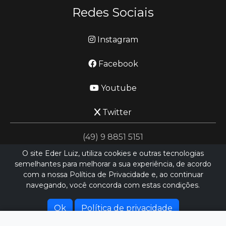
Redes Sociais
Instagram
Facebook
Youtube
Twitter
(49) 9 8851 5151
O site Eder Luiz, utiliza cookies e outras tecnologias
semelhantes para melhorar a sua experiência, de acordo
jornalismo@ederluiz.com.vc
com a nossa Política de Privacidade e, ao continuar
navegando, você concorda com estas condições.
Desenvolvido por
LN SISTEMAS
Hospedado por
HEXIO CLOUD
Ok
Política de privacidade