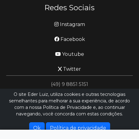
Redes Sociais
Instagram
Facebook
Youtube
Twitter
(49) 9 8851 5151
O site Eder Luiz, utiliza cookies e outras tecnologias
semelhantes para melhorar a sua experiência, de acordo
jornalismo@ederluiz.com.vc
com a nossa Política de Privacidade e, ao continuar
navegando, você concorda com estas condições.
Desenvolvido por
LN SISTEMAS
Hospedado por
HEXIO CLOUD
Ok
Política de privacidade