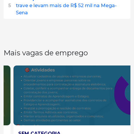
5
trave e levam mais de R$ 52 mil na Mega-
Sena
Mais vagas de emprego
SEM CATEGORIA