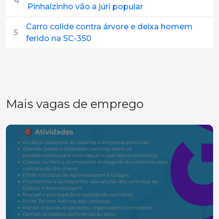
4
Pinhalzinho vão a júri popular
Carro colide contra árvore e deixa homem
5
ferido na SC-350
Mais vagas de emprego