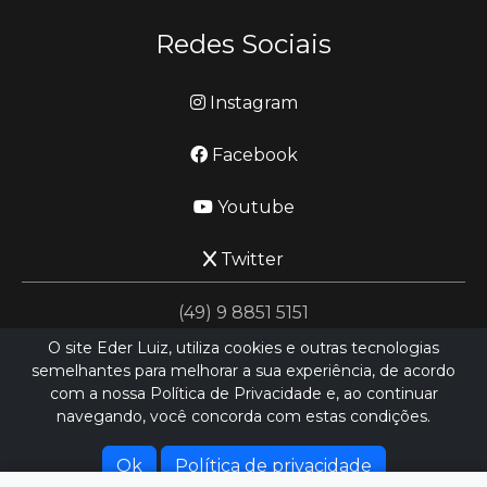
Redes Sociais
Instagram
Facebook
Youtube
Twitter
(49) 9 8851 5151
O site Eder Luiz, utiliza cookies e outras tecnologias
semelhantes para melhorar a sua experiência, de acordo
jornalismo@ederluiz.com.vc
com a nossa Política de Privacidade e, ao continuar
navegando, você concorda com estas condições.
Desenvolvido por
LN SISTEMAS
Hospedado por
HEXIO CLOUD
Ok
Política de privacidade