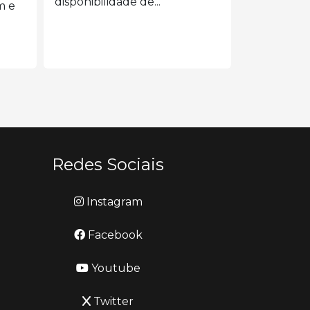
343/26 Siga
Redes Sociais
Instagram
Facebook
Youtube
Twitter