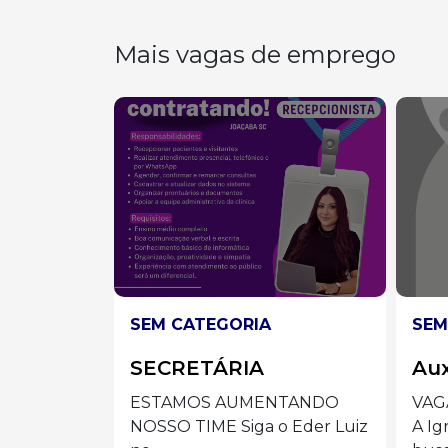
Mais vagas de emprego
SEM CATEGORIA
SEM
Auxiliar de Limpeza
AU
ES
TANDO
VAGA: AUXILIAR DE LIMPEZA
 Eder Luiz
A Igreja/Paróquia está em
Prep