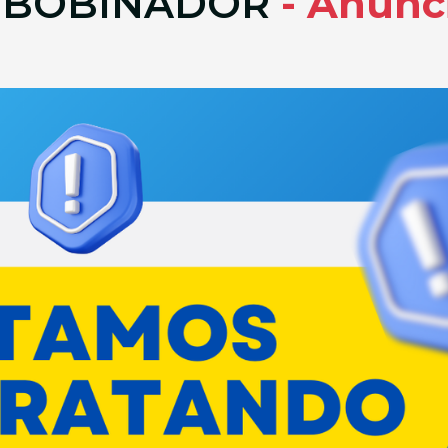
REBOBINADOR
- Anúnc