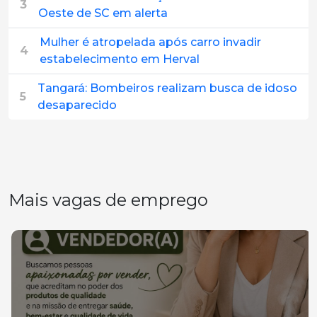
3
Oeste de SC em alerta
Mulher é atropelada após carro invadir
4
estabelecimento em Herval
Tangará: Bombeiros realizam busca de idoso
5
desaparecido
Mais vagas de emprego