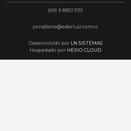
(49) 9 8851 5151
jornalismo@ederluiz.com.vc
Desenvolvido por
LN SISTEMAS
Hospedado por
HEXIO CLOUD