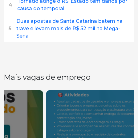
Tornado atinge o RS; Estado tem danos por
4
causa do temporal
Duas apostas de Santa Catarina batem na
5
trave e levam mais de R$ 52 mil na Mega-
Sena
Mais vagas de emprego