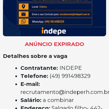
ANÚNCIO EXPIRADO
Detalhes sobre a vaga
Contratante:
INDEPE
Telefone:
(49) 991498329
E-mail:
recrutamento@indeperh.com.b
Salário:
a combinar
Endereço:
Salgado filho- 442-