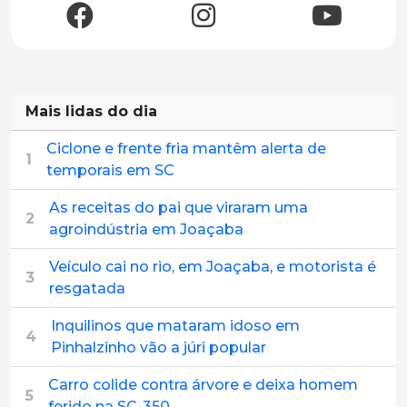
Mais lidas do dia
Ciclone e frente fria mantêm alerta de
1
temporais em SC
As receitas do pai que viraram uma
2
agroindústria em Joaçaba
Veículo cai no rio, em Joaçaba, e motorista é
3
resgatada
Inquilinos que mataram idoso em
4
Pinhalzinho vão a júri popular
Carro colide contra árvore e deixa homem
5
ferido na SC-350