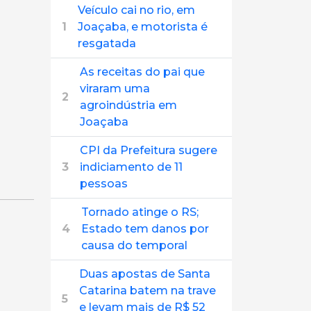
Veículo cai no rio, em
1
Joaçaba, e motorista é
resgatada
As receitas do pai que
viraram uma
2
agroindústria em
Joaçaba
CPI da Prefeitura sugere
3
indiciamento de 11
pessoas
Tornado atinge o RS;
4
Estado tem danos por
causa do temporal
Duas apostas de Santa
Catarina batem na trave
5
e levam mais de R$ 52