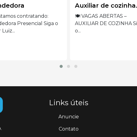
iliar de cozinha.
Operadora de
máquina de borda
 VAGAS ABERTAS –
ILIAR DE COZINHA Siga
VAGA ABERTA –
OPERADORA DE MÁQUI
DE BORDADO Siga...
Links úteis
Anuncie
.
Contato