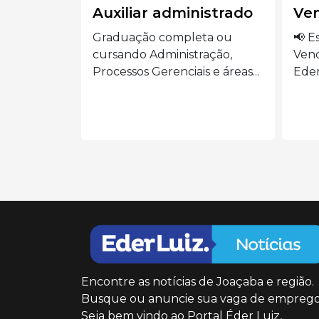
istrado
Vendedora
Aux
ta ou
📢 Estamos contratando:
🍽️
ração,
Vendedora Presencial Siga o
AUX
s e áreas...
Eder Luiz...
o...
Encontre as notícias de Joaçaba e região.
Busque ou anuncie sua vaga de emprego
Seja bem vindo ao Portal Éder Luiz,