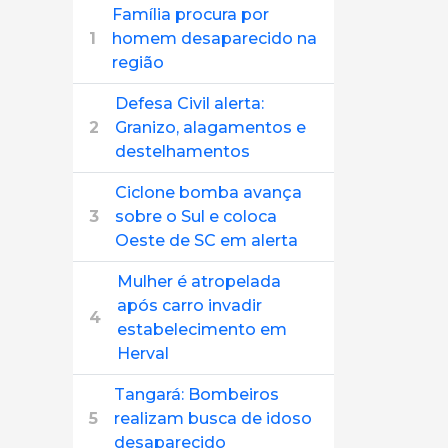
Família procura por
1
homem desaparecido na
região
Defesa Civil alerta:
2
Granizo, alagamentos e
destelhamentos
Ciclone bomba avança
3
sobre o Sul e coloca
Oeste de SC em alerta
Mulher é atropelada
após carro invadir
4
estabelecimento em
Herval
Tangará: Bombeiros
5
realizam busca de idoso
desaparecido