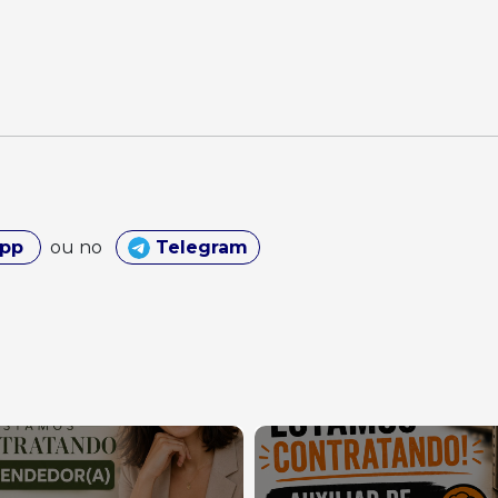
App
ou no
Telegram