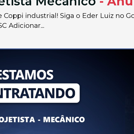
etista Mecânico
- Anú
e Coppi industrial! Siga o Eder Luiz no G
C Adicionar...