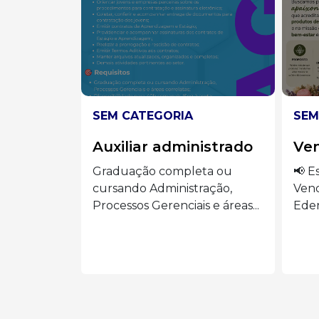
SEM CATEGORIA
SEM
istrado
Vendedora
Aux
ta ou
📢 Estamos contratando:
🍽️
ração,
Vendedora Presencial Siga o
AUX
s e áreas...
Eder Luiz...
o...