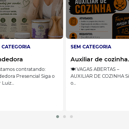
 CATEGORIA
SEM CATEGORIA
iliar de cozinha.
Operadora de
máquina de borda
 VAGAS ABERTAS –
ILIAR DE COZINHA Siga
VAGA ABERTA –
OPERADORA DE MÁQUI
DE BORDADO Siga...