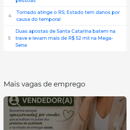
pessoas
Tornado atinge o RS; Estado tem danos por
4
causa do temporal
Duas apostas de Santa Catarina batem na
5
trave e levam mais de R$ 52 mil na Mega-
Sena
Mais vagas de emprego