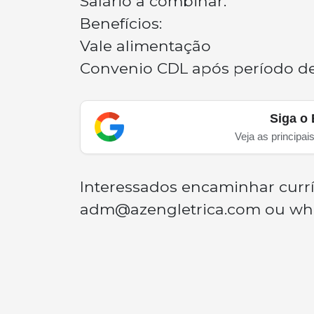
Salário a combinar.
Benefícios:
Vale alimentação
Convenio CDL após período de
Siga o 
Veja as principai
Interessados encaminhar curríc
adm@azengletrica.com
ou wha