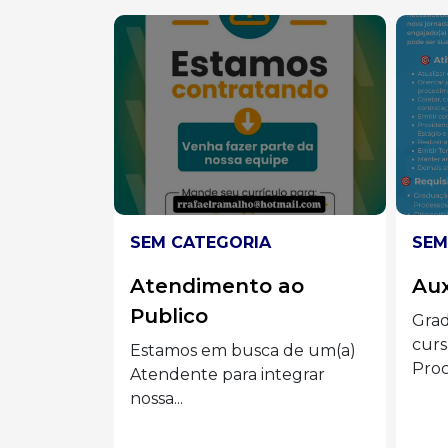
SEM CATEGORIA
SEM
ao
Auxiliar administrado
Ve
Graduação completa ou
📢 E
cursando Administração,
Vend
 de um(a)
Processos Gerenciais e áreas...
Eder 
tegrar