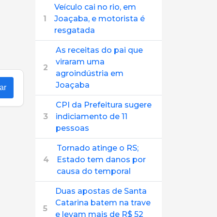
Veículo cai no rio, em
1
Joaçaba, e motorista é
resgatada
As receitas do pai que
viraram uma
2
agroindústria em
Joaçaba
ar
CPI da Prefeitura sugere
3
indiciamento de 11
pessoas
Tornado atinge o RS;
4
Estado tem danos por
causa do temporal
Duas apostas de Santa
Catarina batem na trave
5
e levam mais de R$ 52