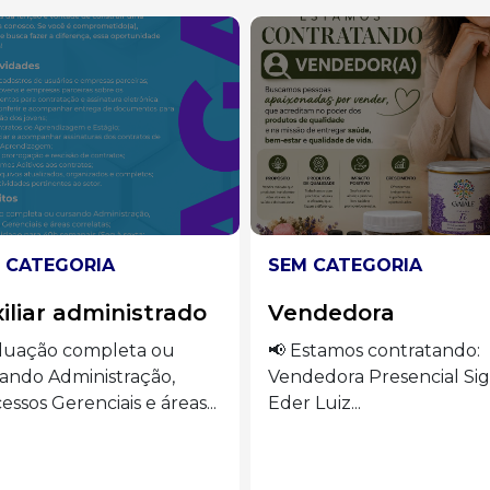
 CATEGORIA
SEM CATEGORIA
ndedora
Auxiliar de cozinha
stamos contratando:
🍽️ VAGAS ABERTAS –
edora Presencial Siga o
AUXILIAR DE COZINHA S
Luiz...
o...