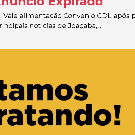
Anúncio Expirado
s: Vale alimentação Convenio CDL após p
incipais notícias de Joaçaba,...