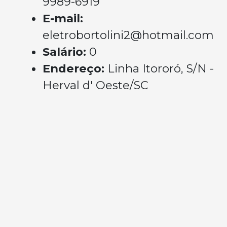
9989-6919
E-mail:
eletrobortolini2@hotmail.com
Salário:
0
Endereço:
Linha Itororó, S/N -
Herval d' Oeste/SC