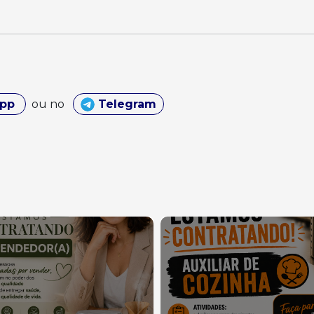
App
ou no
Telegram