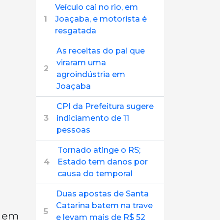
Veículo cai no rio, em
1
Joaçaba, e motorista é
resgatada
As receitas do pai que
viraram uma
2
agroindústria em
Joaçaba
CPI da Prefeitura sugere
3
indiciamento de 11
pessoas
Tornado atinge o RS;
4
Estado tem danos por
causa do temporal
Duas apostas de Santa
Catarina batem na trave
5
m em
e levam mais de R$ 52