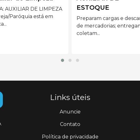
TOQUE
Preferencialmente mulh
acima de 40 anos com
aram cargas e descargas
disponibilidade de...
ercadorias; entregam e
tam...
Links úteis
Anuncie
.
Contato
Política de privacidade