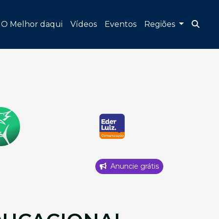
O Melhor daqui
Vídeos
Eventos
Regiões
Anuncie grátis