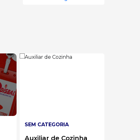
SEM CATEGORIA
SEM CATE
Líder de Solda
Analist