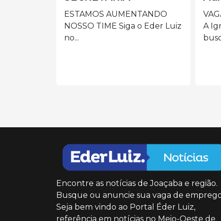
ES
NTANDO
VAGA: AUXILIAR DE LIMPEZA
 Eder Luiz
A Igreja/Paróquia está em
Prep
busca...
de m
cole
Encontre as notícias de Joaçaba e região.
Busque ou anuncie sua vaga de emprego
Seja bem vindo ao Portal Éder Luiz,
referência em notícias no Meio-Oeste de