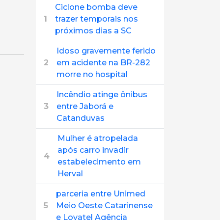
Ciclone bomba deve
1
trazer temporais nos
próximos dias a SC
Idoso gravemente ferido
2
em acidente na BR-282
morre no hospital
Incêndio atinge ônibus
3
entre Jaborá e
Catanduvas
Mulher é atropelada
após carro invadir
4
estabelecimento em
Herval
parceria entre Unimed
5
Meio Oeste Catarinense
e Lovatel Agência