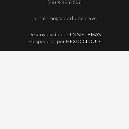
(49) 9 8851 5151
jornalismo@ederluiz.com.vc
Desenvolvido por
LN SISTEMAS
Hospedado por
HEXIO CLOUD