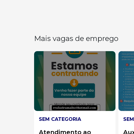
Mais vagas de emprego
SEM CATEGORIA
SEM
ao
Auxiliar administrado
Ve