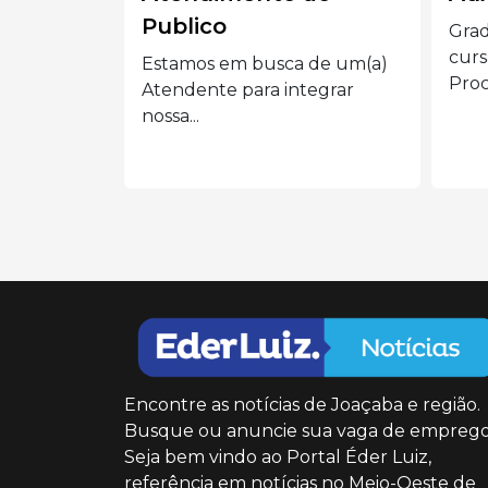
Graduação completa ou
📢 E
cursando Administração,
Vend
 de um(a)
Processos Gerenciais e áreas...
Eder
tegrar
Encontre as notícias de Joaçaba e região.
Busque ou anuncie sua vaga de emprego
Seja bem vindo ao Portal Éder Luiz,
referência em notícias no Meio-Oeste de