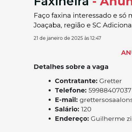
Faxineira
- Anún
Faço faxina interessado e só m
Joaçaba, região e SC Adiciona
21 de janeiro de 2025 às 12:47
AN
Detalhes sobre a vaga
Contratante:
Gretter
Telefone:
59988407037
E-mail:
grettersosaalo
Salário:
120
Endereço:
Guilherme zi