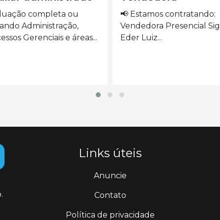
stamos contratando:
🍽️ VAGAS ABERTAS –
edora Presencial Siga o
AUXILIAR DE COZINHA S
 Luiz...
o...
Links úteis
Anuncie
.
Contato
Política de privacidade