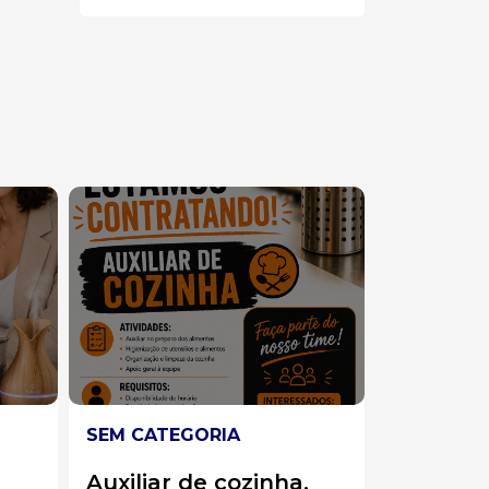
SEM CATEGORIA
SEM CATE
.
Operadora de
Atenden