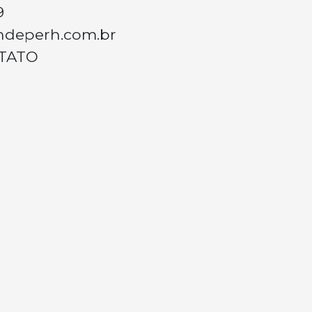
9
ndeperh.com.br
TATO