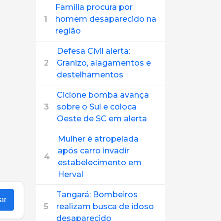
Família procura por
1
homem desaparecido na
região
Defesa Civil alerta:
2
Granizo, alagamentos e
destelhamentos
Ciclone bomba avança
3
sobre o Sul e coloca
Oeste de SC em alerta
Mulher é atropelada
após carro invadir
4
estabelecimento em
Herval
Tangará: Bombeiros
ar
5
realizam busca de idoso
desaparecido