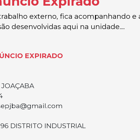
núncio Expirado
rabalho externo, fica acompanhando e a
são desenvolvidas aqui na unidade....
ÚNCIO EXPIRADO
 JOAÇABA
4
sepjba@gmail.com
396 DISTRITO INDUSTRIAL