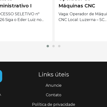
áquinas CNC
– Joaçaba
aga: Operador de Máquinas
Quem somos: Nós som
NC Local: Luzerna – SC...
Inovadora. Uma das
principais...
Links úteis
Anuncie
.
Contato
Política de privacidade