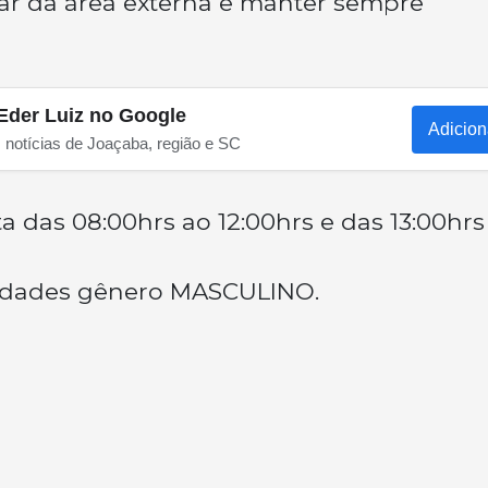
dar da área externa e manter sempre
Eder Luiz no Google
Adicion
s notícias de Joaçaba, região e SC
ta das 08:00hrs ao 12:00hrs e das 13:00hrs
ividades gênero MASCULINO.