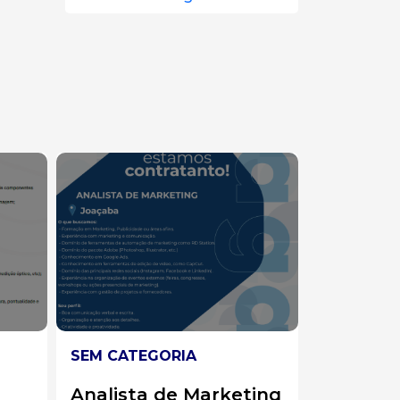
SEM CATEGORIA
SEM CA
eting
Auxiliar de Expedição
Auxili