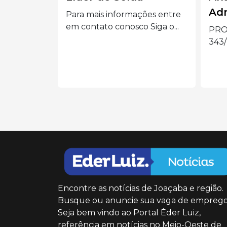
Administrativo I
M
mações entre
co Siga o...
PROCESSO SELETIVO nº
V
343/26 Siga o Eder Luiz no...
C
Encontre as notícias de Joaçaba e região.
Busque ou anuncie sua vaga de emprego
Seja bem vindo ao Portal Éder Luiz,
referência em notícias no Meio-Oeste de