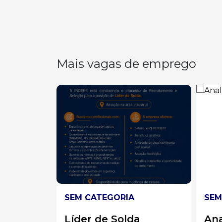
Mais vagas de emprego
IA
SEM CATEGORIA
S
lda
Analista
O