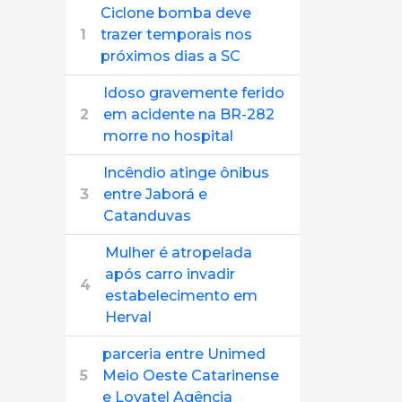
Ciclone bomba deve
1
trazer temporais nos
próximos dias a SC
Idoso gravemente ferido
2
em acidente na BR-282
morre no hospital
Incêndio atinge ônibus
3
entre Jaborá e
Catanduvas
Mulher é atropelada
após carro invadir
4
estabelecimento em
Herval
parceria entre Unimed
5
Meio Oeste Catarinense
e Lovatel Agência