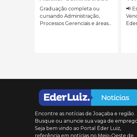
eta ou
📢 Estamos contratando:
🍽️
ração,
Vendedora Presencial Siga o
AUX
s e áreas...
Eder Luiz...
o...
Encontre as notícias de Joaçaba e região.
Busque ou anuncie sua vaga de emprego
Seja bem vindo ao Portal Éder Luiz,
referência em notícias no Meio-Oeste de