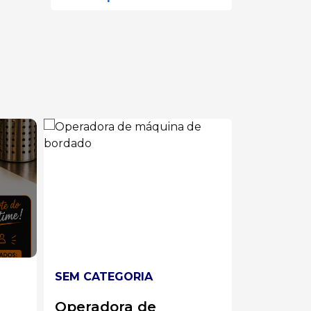
SEM CATEGORIA
SEM CAT
Atendente/
ALMOXA