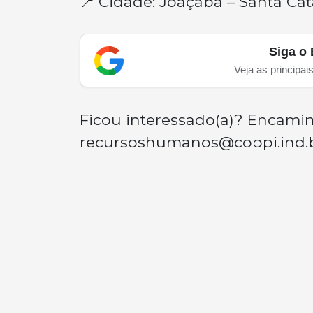
📍 Cidade: Joaçaba – Santa Cat
Siga o 
Veja as principai
Ficou interessado(a)? Encaminh
recursoshumanos@coppi.ind.