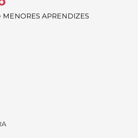
o
ca de MENORES APRENDIZES
RA