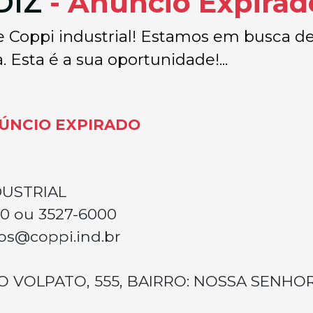
DIZ
- Anúncio Expirad
uipe Coppi industrial! Estamos em bus
 Esta é a sua oportunidade!...
ÚNCIO EXPIRADO
DUSTRIAL
10 ou 3527-6000
s@coppi.ind.br
O VOLPATO, 555, BAIRRO: NOSSA SENHO