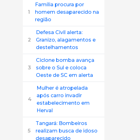
Família procura por
1
homem desaparecido na
região
Defesa Civil alerta:
2
Granizo, alagamentos e
destelhamentos
Ciclone bomba avança
3
sobre o Sul e coloca
Oeste de SC em alerta
Mulher é atropelada
após carro invadir
4
estabelecimento em
Herval
Tangará: Bombeiros
5
realizam busca de idoso
desaparecido