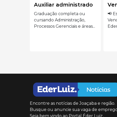
nistrado
Vendedora
Aux
eta ou
📢 Estamos contratando:
🍽️
ração,
Vendedora Presencial Siga o
AUX
s e áreas...
Eder Luiz...
o...
Encontre as notícias de Joaçaba e região.
Busque ou anuncie sua vaga de emprego
Seja bem vindo ao Portal Éder Luiz,