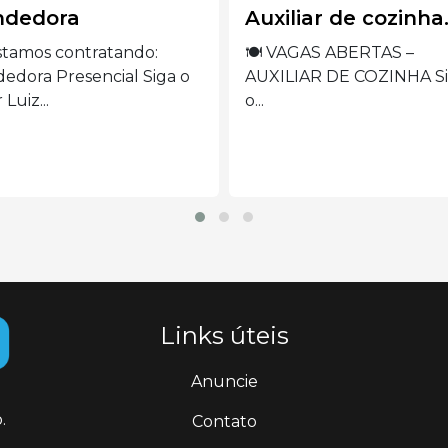
iliar de cozinha.
Operadora de
máquina de borda
 VAGAS ABERTAS –
ILIAR DE COZINHA Siga
VAGA ABERTA –
OPERADORA DE MÁQU
DE BORDADO Siga...
Links úteis
Anuncie
.
Contato