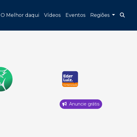
O Melhor daqui
Vídeos
Eventos
Regiões
Anuncie grátis