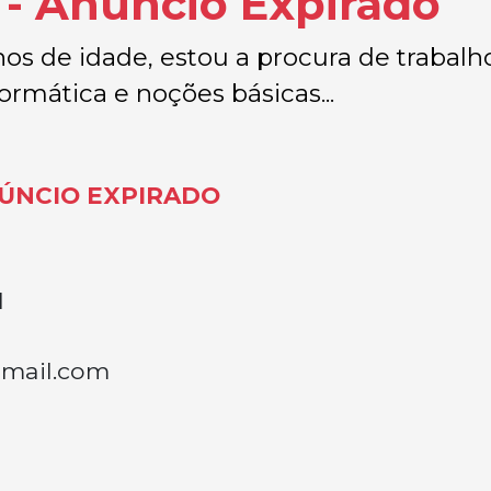
z
- Anúncio Expirado
os de idade, estou a procura de trabal
mática e noções básicas...
ÚNCIO EXPIRADO
l
gmail.com