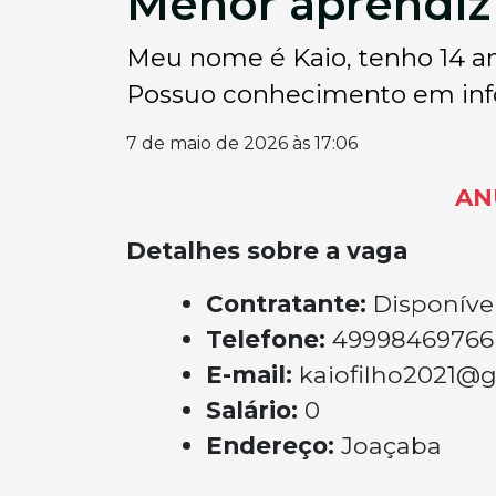
Menor aprendi
Meu nome é Kaio, tenho 14 an
Possuo conhecimento em infor
7 de maio de 2026 às 17:06
AN
Detalhes sobre a vaga
Contratante:
Disponíve
Telefone:
49998469766
E-mail:
kaiofilho2021@
Salário:
0
Endereço:
Joaçaba