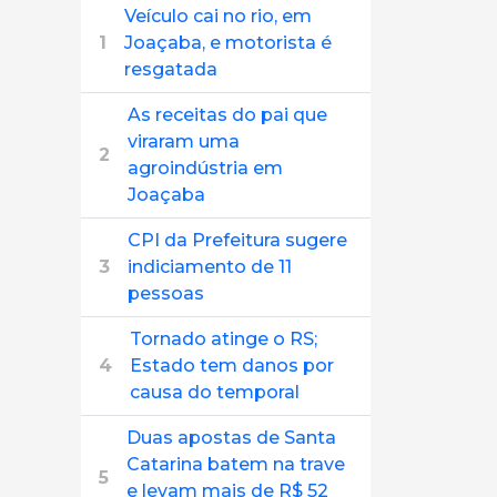
Veículo cai no rio, em
1
Joaçaba, e motorista é
resgatada
As receitas do pai que
viraram uma
2
agroindústria em
Joaçaba
CPI da Prefeitura sugere
3
indiciamento de 11
pessoas
Tornado atinge o RS;
4
Estado tem danos por
causa do temporal
Duas apostas de Santa
Catarina batem na trave
5
e levam mais de R$ 52