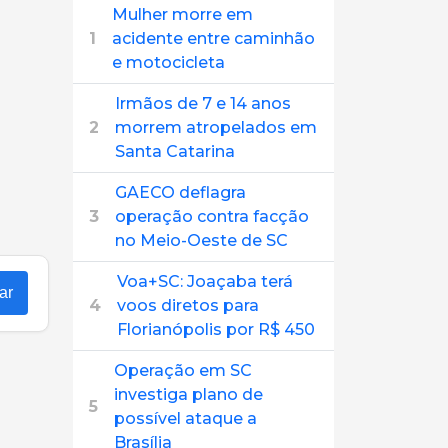
Mulher morre em
1
acidente entre caminhão
e motocicleta
Irmãos de 7 e 14 anos
2
morrem atropelados em
Santa Catarina
GAECO deflagra
3
operação contra facção
no Meio-Oeste de SC
Voa+SC: Joaçaba terá
ar
4
voos diretos para
Florianópolis por R$ 450
Operação em SC
investiga plano de
5
possível ataque a
Brasília