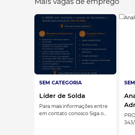
Mais vagas de emprego
SEM CATEGORIA
SEM
a
Analista
Op
Administrativo I
Má
ções entre
 Siga o...
PROCESSO SELETIVO nº
Vaga
343/26 Siga o Eder Luiz no...
CNC 