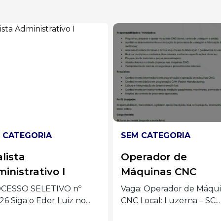
 CATEGORIA
SEM CATEGORIA
erador de
Analista de Market
quinas CNC
– Joaçaba
: Operador de Máquinas
Quem somos: Nós somos 
Local: Luzerna – SC...
Inovadora. Uma das
principais...