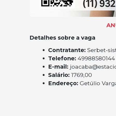
AN
Detalhes sobre a vaga
Contratante:
Serbet-si
Telefone:
49988580144
E-mail:
joacaba@estaci
Salário:
1769,00
Endereço:
Getúlio Varg