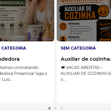
 CATEGORIA
SEM CATEGORIA
iliar de cozinha.
Operadora de
máquina de borda
VAGAS ABERTAS –
ILIAR DE COZINHA Siga
VAGA ABERTA –
OPERADORA DE MÁQUI
DE BORDADO Siga...