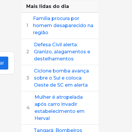
Mais lidas do dia
Família procura por
1
homem desaparecido na
região
Defesa Civil alerta:
2
Granizo, alagamentos e
destelhamentos
ar
Ciclone bomba avança
3
sobre o Sul e coloca
Oeste de SC em alerta
Mulher é atropelada
após carro invadir
4
estabelecimento em
Herval
Tangará: Bombeiros