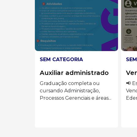
SEM CATEGORIA
SEM
istrado
Vendedora
Aux
ta ou
📢 Estamos contratando:
🍽️ 
ração,
Vendedora Presencial Siga o
AUX
 e áreas...
Eder Luiz...
o...