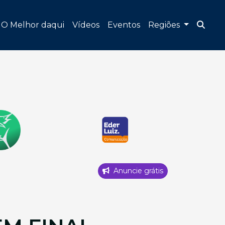
O Melhor daqui
Vídeos
Eventos
Regiões
Anuncie grátis