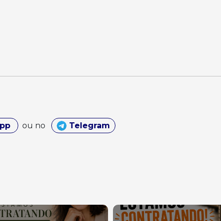
App
ou no
Telegram