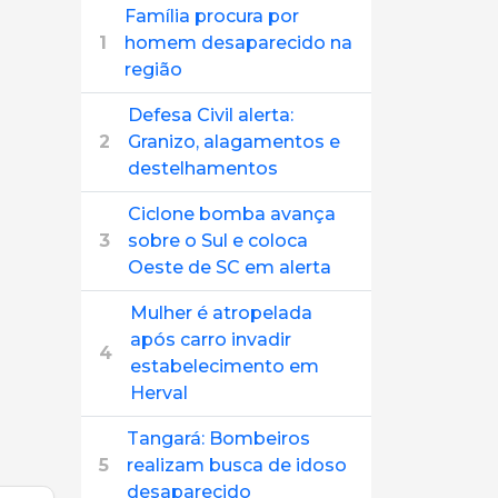
Família procura por
1
homem desaparecido na
região
Defesa Civil alerta:
2
Granizo, alagamentos e
destelhamentos
Ciclone bomba avança
3
sobre o Sul e coloca
Oeste de SC em alerta
Mulher é atropelada
após carro invadir
4
estabelecimento em
Herval
Tangará: Bombeiros
5
realizam busca de idoso
desaparecido