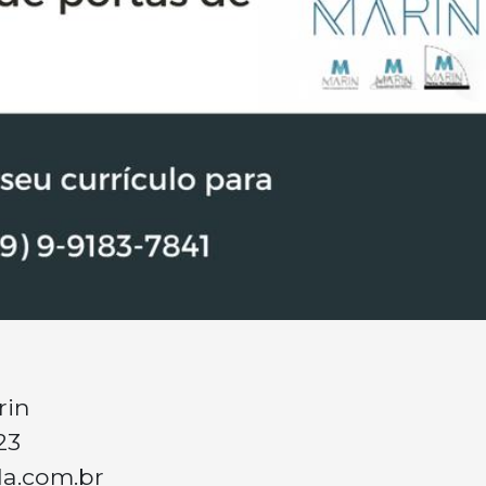
rin
23
a.com.br